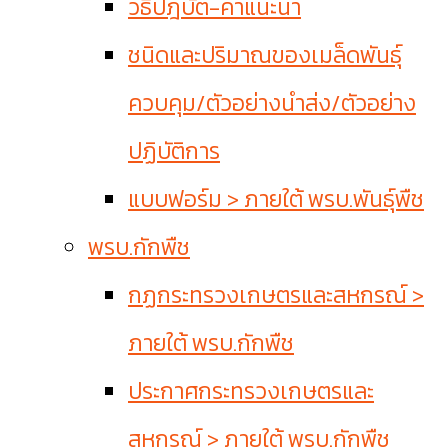
วิธีปฎิบัติ-คำแนะนำ
ชนิดและปริมาณของเมล็ดพันธุ์
ควบคุม/ตัวอย่างนำส่ง/ตัวอย่าง
ปฏิบัติการ
แบบฟอร์ม > ภายใต้ พรบ.พันธุ์พืช
พรบ.กักพืช
กฏกระทรวงเกษตรและสหกรณ์ >
ภายใต้ พรบ.กักพืช
ประกาศกระทรวงเกษตรและ
สหกรณ์ > ภายใต้ พรบ.กักพืช