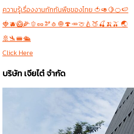
ความรู้เรื่องงานกักกันพืชของไทย 🍅🥑🍋🍊🍉
🍓🫐🥝🌽🫑🥜🫘🧄🧅🍄🥕🍈🍐🍑🍒🍌🫒 🌏
🚢🛬🚝🛳
Click Here
บริษัท เจียไต๋ จำกัด