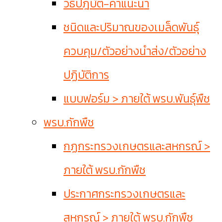
วิธีปฎิบัติ-คำแนะนำ
ชนิดและปริมาณของเมล็ดพันธุ์
ควบคุม/ตัวอย่างนำส่ง/ตัวอย่าง
ปฏิบัติการ
แบบฟอร์ม > ภายใต้ พรบ.พันธุ์พืช
พรบ.กักพืช
กฏกระทรวงเกษตรและสหกรณ์ >
ภายใต้ พรบ.กักพืช
ประกาศกระทรวงเกษตรและ
สหกรณ์ > ภายใต้ พรบ.กักพืช