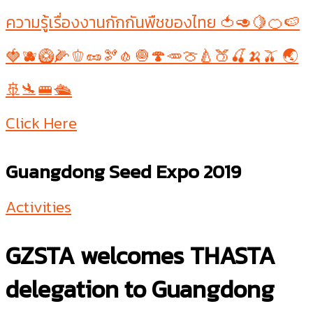
ความรู้เรื่องงานกักกันพืชของไทย 🍅🥑🍋🍊🍉
🍓🫐🥝🌽🫑🥜🫘🧄🧅🍄🥕🍈🍐🍑🍒🍌🫒 🌏
🚢🛬🚝🛳
Click Here
Guangdong Seed Expo 2019
Activities
GZSTA welcomes THASTA
delegation to Guangdong