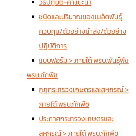
วิธีปฎิบัติ-คำแนะนำ
ชนิดและปริมาณของเมล็ดพันธุ์
ควบคุม/ตัวอย่างนำส่ง/ตัวอย่าง
ปฏิบัติการ
แบบฟอร์ม > ภายใต้ พรบ.พันธุ์พืช
พรบ.กักพืช
กฏกระทรวงเกษตรและสหกรณ์ >
ภายใต้ พรบ.กักพืช
ประกาศกระทรวงเกษตรและ
สหกรณ์ > ภายใต้ พรบ.กักพืช