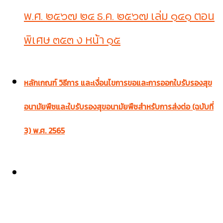
พ.ศ. ๒๕๖๗ ๒๔ ธ.ค. ๒๕๖๗ เล่ม ๑๔๑ ตอน
พิเศษ ๓๕๓ ง หน้า ๑๕
หลักเกณฑ์ วิธีการ และเงื่อนไขการขอและการออกใบรับรองสุข
อนามัยพืชและใบรับรองสุขอนามัยพืชสำหรับการส่งต่อ (ฉบับที่
3) พ.ศ. 2565