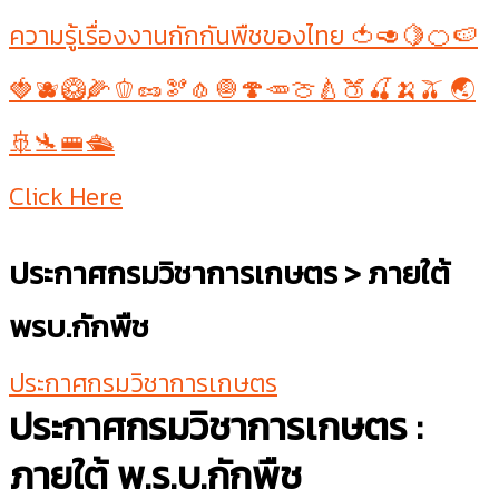
ความรู้เรื่องงานกักกันพืชของไทย 🍅🥑🍋🍊🍉
🍓🫐🥝🌽🫑🥜🫘🧄🧅🍄🥕🍈🍐🍑🍒🍌🫒 🌏
🚢🛬🚝🛳
Click Here
ประกาศกรมวิชาการเกษตร > ภายใต้
พรบ.กักพืช
ประกาศกรมวิชาการเกษตร
ประกาศกรมวิชาการเกษตร :
ภายใต้ พ.ร.บ.กักพืช