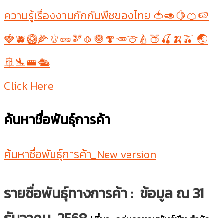
ความรู้เรื่องงานกักกันพืชของไทย 🍅🥑🍋🍊🍉
🍓🫐🥝🌽🫑🥜🫘🧄🧅🍄🥕🍈🍐🍑🍒🍌🫒 🌏
🚢🛬🚝🛳
Click Here
ค้นหาชื่อพันธุ์การค้า
ค้นหาชื่อพันธุ์การค้า_New version
รายชื่อพันธุ์ทางการค้า : ข้อมูล ณ 31
ธันวาคม 2568