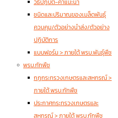
วิธีปฎิบัติ-คำแนะนำ
ชนิดและปริมาณของเมล็ดพันธุ์
ควบคุม/ตัวอย่างนำส่ง/ตัวอย่าง
ปฏิบัติการ
แบบฟอร์ม > ภายใต้ พรบ.พันธุ์พืช
พรบ.กักพืช
กฏกระทรวงเกษตรและสหกรณ์ >
ภายใต้ พรบ.กักพืช
ประกาศกระทรวงเกษตรและ
สหกรณ์ > ภายใต้ พรบ.กักพืช