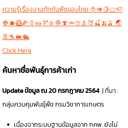
ความรู้เรื่องงานกักกันพืชของไทย 🍅🥑🍋🍊🍉
🍓🫐🥝🌽🫑🥜🫘🧄🧅🍄🥕🍈🍐🍑🍒🍌🫒 🌏
🚢🛬🚝🛳
Click Here
ค้นหาชื่อพันธุ์การค้าเก่า
Update ข้อมูล ณ 20 กรกฎาคม 2564
| ที่มา :
กลุ่มควบคุมพันธุ์พืช กรมวิชาการเกษตร
เนื่องจากระบบฐานข้อมูลจาก กคพ. ยังไม่