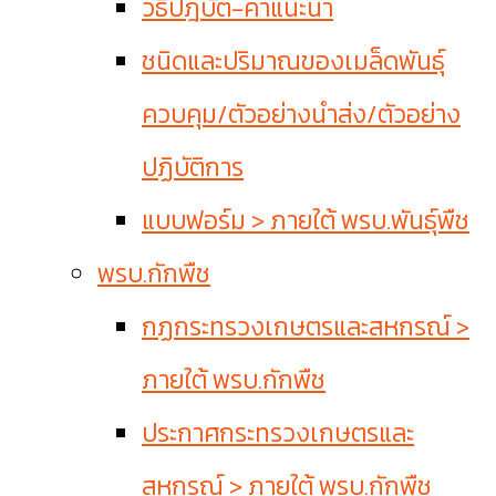
วิธีปฎิบัติ-คำแนะนำ
ชนิดและปริมาณของเมล็ดพันธุ์
ควบคุม/ตัวอย่างนำส่ง/ตัวอย่าง
ปฏิบัติการ
แบบฟอร์ม > ภายใต้ พรบ.พันธุ์พืช
พรบ.กักพืช
กฏกระทรวงเกษตรและสหกรณ์ >
ภายใต้ พรบ.กักพืช
ประกาศกระทรวงเกษตรและ
สหกรณ์ > ภายใต้ พรบ.กักพืช