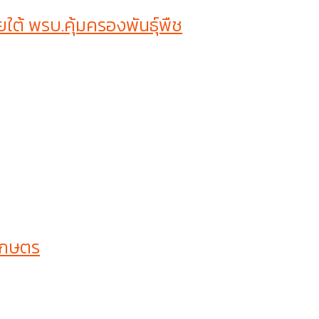
ต้ พรบ.คุ้มครองพันธุ์พืช
เกษตร