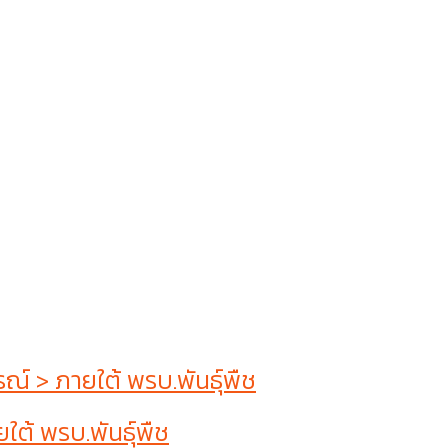
 > ภายใต้ พรบ.พันธุ์พืช
ต้ พรบ.พันธุ์พืช