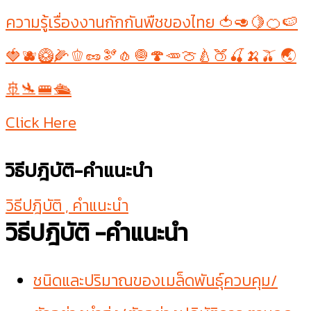
ความรู้เรื่องงานกักกันพืชของไทย 🍅🥑🍋🍊🍉
🍓🫐🥝🌽🫑🥜🫘🧄🧅🍄🥕🍈🍐🍑🍒🍌🫒 🌏
🚢🛬🚝🛳
Click Here
วิธีปฎิบัติ-คำแนะนำ
วิธีปฎิบัติ , คำแนะนำ
วิธีปฎิบัติ -คำแนะนำ
ชนิดและปริมาณของเมล็ดพันธุ์ควบคุม/