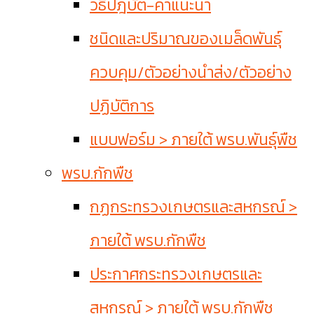
วิธีปฎิบัติ-คำแนะนำ
ชนิดและปริมาณของเมล็ดพันธุ์
ควบคุม/ตัวอย่างนำส่ง/ตัวอย่าง
ปฏิบัติการ
แบบฟอร์ม > ภายใต้ พรบ.พันธุ์พืช
พรบ.กักพืช
กฏกระทรวงเกษตรและสหกรณ์ >
ภายใต้ พรบ.กักพืช
ประกาศกระทรวงเกษตรและ
สหกรณ์ > ภายใต้ พรบ.กักพืช