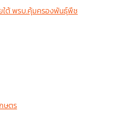
ต้ พรบ.คุ้มครองพันธุ์พืช
เกษตร