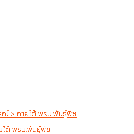
 > ภายใต้ พรบ.พันธุ์พืช
ต้ พรบ.พันธุ์พืช