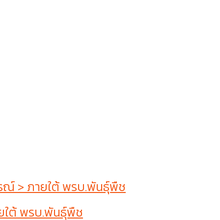
 > ภายใต้ พรบ.พันธุ์พืช
ต้ พรบ.พันธุ์พืช