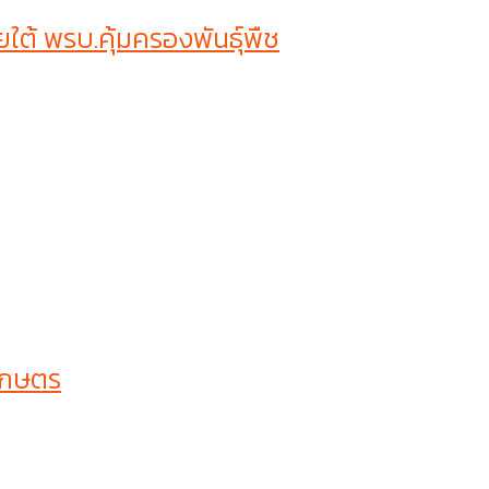
ต้ พรบ.คุ้มครองพันธุ์พืช
เกษตร