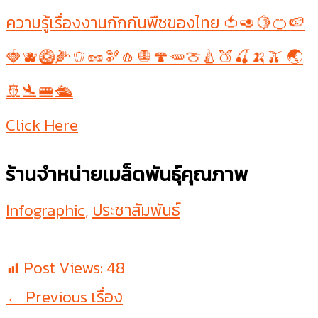
ความรู้เรื่องงานกักกันพืชของไทย 🍅🥑🍋🍊🍉
🍓🫐🥝🌽🫑🥜🫘🧄🧅🍄🥕🍈🍐🍑🍒🍌🫒 🌏
🚢🛬🚝🛳
Click Here
ร้านจำหน่ายเมล็ดพันธุ์คุณภาพ
Infographic
,
ประชาสัมพันธ์
Post Views:
48
←
Previous เรื่อง