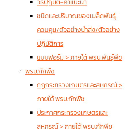
วิธีปฎิบัติ-คำแนะนำ
ชนิดและปริมาณของเมล็ดพันธุ์
ควบคุม/ตัวอย่างนำส่ง/ตัวอย่าง
ปฏิบัติการ
แบบฟอร์ม > ภายใต้ พรบ.พันธุ์พืช
พรบ.กักพืช
กฏกระทรวงเกษตรและสหกรณ์ >
ภายใต้ พรบ.กักพืช
ประกาศกระทรวงเกษตรและ
สหกรณ์ > ภายใต้ พรบ.กักพืช