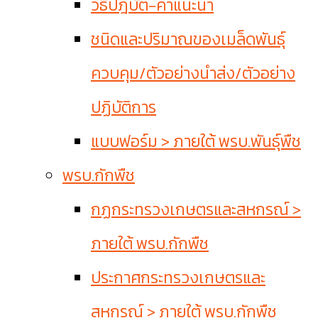
วิธีปฎิบัติ-คำแนะนำ
ชนิดและปริมาณของเมล็ดพันธุ์
ควบคุม/ตัวอย่างนำส่ง/ตัวอย่าง
ปฏิบัติการ
แบบฟอร์ม > ภายใต้ พรบ.พันธุ์พืช
พรบ.กักพืช
กฏกระทรวงเกษตรและสหกรณ์ >
ภายใต้ พรบ.กักพืช
ประกาศกระทรวงเกษตรและ
สหกรณ์ > ภายใต้ พรบ.กักพืช