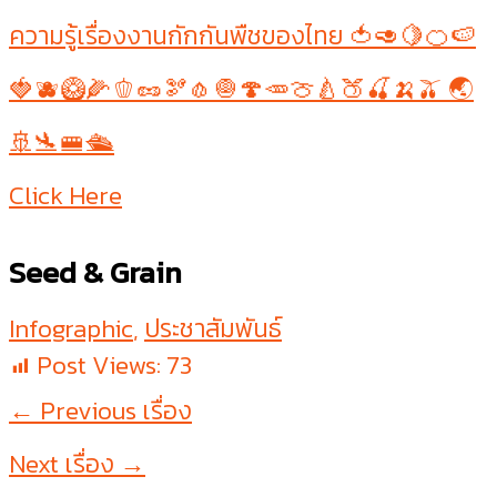
ความรู้เรื่องงานกักกันพืชของไทย 🍅🥑🍋🍊🍉
🍓🫐🥝🌽🫑🥜🫘🧄🧅🍄🥕🍈🍐🍑🍒🍌🫒 🌏
🚢🛬🚝🛳
Click Here
Seed & Grain
Infographic
,
ประชาสัมพันธ์
Post Views:
73
←
Previous เรื่อง
Next เรื่อง
→