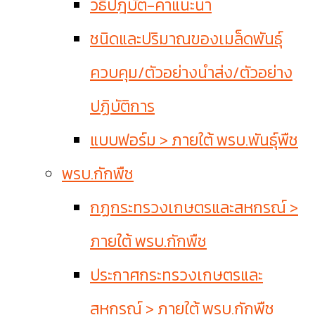
วิธีปฎิบัติ-คำแนะนำ
ชนิดและปริมาณของเมล็ดพันธุ์
ควบคุม/ตัวอย่างนำส่ง/ตัวอย่าง
ปฏิบัติการ
แบบฟอร์ม > ภายใต้ พรบ.พันธุ์พืช
พรบ.กักพืช
กฏกระทรวงเกษตรและสหกรณ์ >
ภายใต้ พรบ.กักพืช
ประกาศกระทรวงเกษตรและ
สหกรณ์ > ภายใต้ พรบ.กักพืช