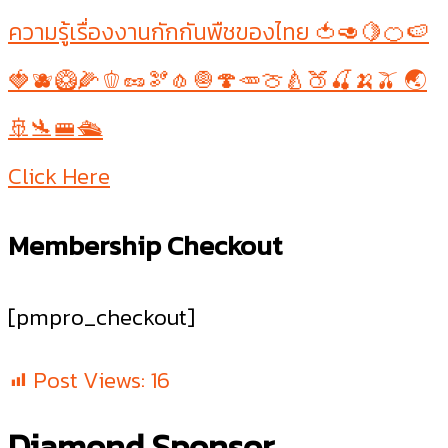
ความรู้เรื่องงานกักกันพืชของไทย 🍅🥑🍋🍊🍉
🍓🫐🥝🌽🫑🥜🫘🧄🧅🍄🥕🍈🍐🍑🍒🍌🫒 🌏
🚢🛬🚝🛳
Click Here
Membership Checkout
[pmpro_checkout]
Post Views:
16
Diamond Sponsor