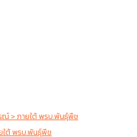
 > ภายใต้ พรบ.พันธุ์พืช
ต้ พรบ.พันธุ์พืช