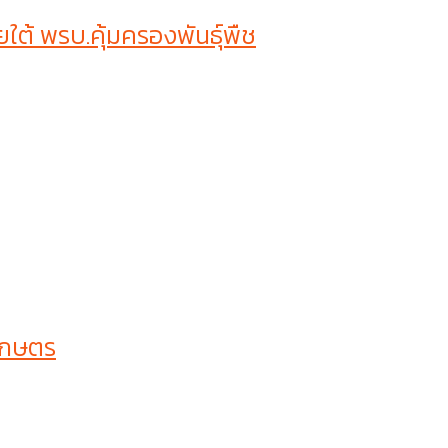
ต้ พรบ.คุ้มครองพันธุ์พืช
เกษตร