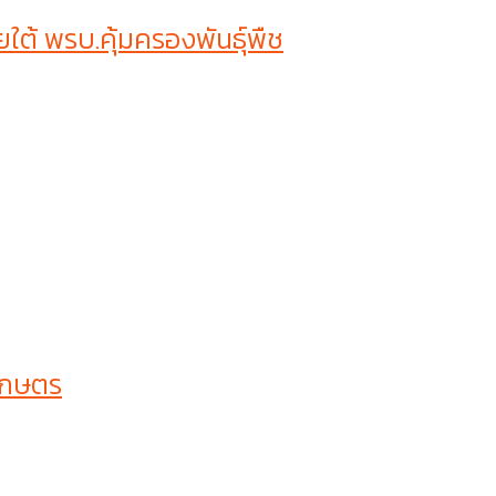
ต้ พรบ.คุ้มครองพันธุ์พืช
เกษตร