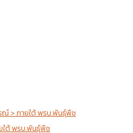
 > ภายใต้ พรบ.พันธุ์พืช
ต้ พรบ.พันธุ์พืช