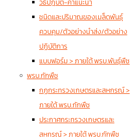
วิธีปฎิบัติ-คำแนะนำ
ชนิดและปริมาณของเมล็ดพันธุ์
ควบคุม/ตัวอย่างนำส่ง/ตัวอย่าง
ปฏิบัติการ
แบบฟอร์ม > ภายใต้ พรบ.พันธุ์พืช
พรบ.กักพืช
กฏกระทรวงเกษตรและสหกรณ์ >
ภายใต้ พรบ.กักพืช
ประกาศกระทรวงเกษตรและ
สหกรณ์ > ภายใต้ พรบ.กักพืช