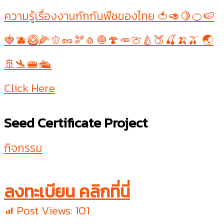
ความรู้เรื่องงานกักกันพืชของไทย 🍅🥑🍋🍊🍉
🍓🫐🥝🌽🫑🥜🫘🧄🧅🍄🥕🍈🍐🍑🍒🍌🫒 🌏
🚢🛬🚝🛳
Click Here
Seed Certificate Project
กิจกรรม
ลงทะเบียน คลิกที่นี่
Post Views:
101