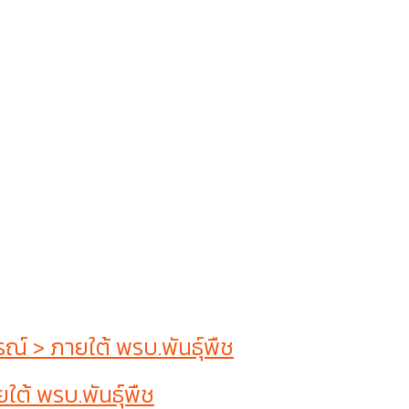
 > ภายใต้ พรบ.พันธุ์พืช
ต้ พรบ.พันธุ์พืช