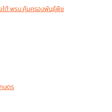
ต้ พรบ.คุ้มครองพันธุ์พืช
เกษตร