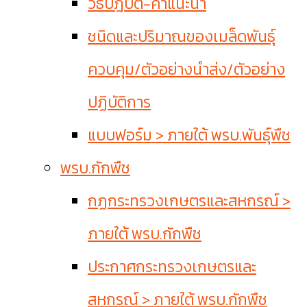
วิธีปฎิบัติ-คำแนะนำ
ชนิดและปริมาณของเมล็ดพันธุ์
ควบคุม/ตัวอย่างนำส่ง/ตัวอย่าง
ปฏิบัติการ
แบบฟอร์ม > ภายใต้ พรบ.พันธุ์พืช
พรบ.กักพืช
กฏกระทรวงเกษตรและสหกรณ์ >
ภายใต้ พรบ.กักพืช
ประกาศกระทรวงเกษตรและ
สหกรณ์ > ภายใต้ พรบ.กักพืช