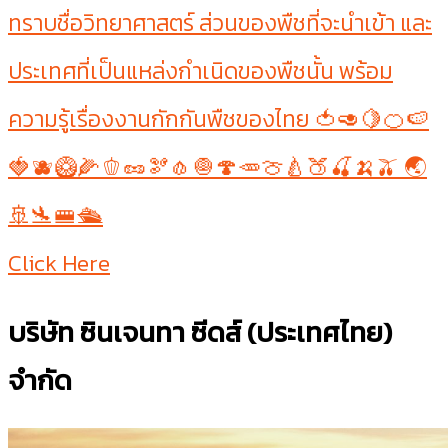
ทราบชื่อวิทยาศาสตร์ ส่วนของพืชที่จะนำเข้า และ
ประเทศที่เป็นแหล่งกำเนิดของพืชนั้น พร้อม
ความรู้เรื่องงานกักกันพืชของไทย 🍅🥑🍋🍊🍉
🍓🫐🥝🌽🫑🥜🫘🧄🧅🍄🥕🍈🍐🍑🍒🍌🫒 🌏
🚢🛬🚝🛳
Click Here
บริษัท ซินเจนทา ซีดส์ (ประเทศไทย)
จำกัด