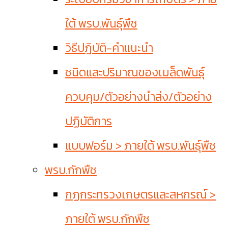
ใต้ พรบ.พันธุ์พืช
วิธีปฎิบัติ-คำแนะนำ
ชนิดและปริมาณของเมล็ดพันธุ์
ควบคุม/ตัวอย่างนำส่ง/ตัวอย่าง
ปฏิบัติการ
แบบฟอร์ม > ภายใต้ พรบ.พันธุ์พืช
พรบ.กักพืช
กฏกระทรวงเกษตรและสหกรณ์ >
ภายใต้ พรบ.กักพืช