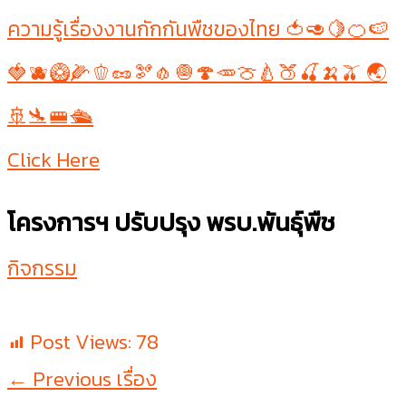
ความรู้เรื่องงานกักกันพืชของไทย 🍅🥑🍋🍊🍉
🍓🫐🥝🌽🫑🥜🫘🧄🧅🍄🥕🍈🍐🍑🍒🍌🫒 🌏
🚢🛬🚝🛳
Click Here
โครงการฯ ปรับปรุง พรบ.พันธุ์พืช
กิจกรรม
Post Views:
78
←
Previous เรื่อง