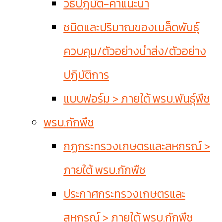
วิธีปฎิบัติ-คำแนะนำ
ชนิดและปริมาณของเมล็ดพันธุ์
ควบคุม/ตัวอย่างนำส่ง/ตัวอย่าง
ปฏิบัติการ
แบบฟอร์ม > ภายใต้ พรบ.พันธุ์พืช
พรบ.กักพืช
กฏกระทรวงเกษตรและสหกรณ์ >
ภายใต้ พรบ.กักพืช
ประกาศกระทรวงเกษตรและ
สหกรณ์ > ภายใต้ พรบ.กักพืช