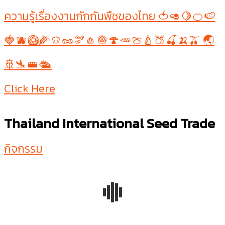
ความรู้เรื่องงานกักกันพืชของไทย 🍅🥑🍋🍊🍉
🍓🫐🥝🌽🫑🥜🫘🧄🧅🍄🥕🍈🍐🍑🍒🍌🫒 🌏
🚢🛬🚝🛳
Click Here
Thailand International Seed Trade
กิจกรรม