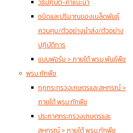
วิธีปฎิบัติ-คำแนะนำ
ชนิดและปริมาณของเมล็ดพันธุ์
ควบคุม/ตัวอย่างนำส่ง/ตัวอย่าง
ปฏิบัติการ
แบบฟอร์ม > ภายใต้ พรบ.พันธุ์พืช
พรบ.กักพืช
กฏกระทรวงเกษตรและสหกรณ์ >
ภายใต้ พรบ.กักพืช
ประกาศกระทรวงเกษตรและ
สหกรณ์ > ภายใต้ พรบ.กักพืช